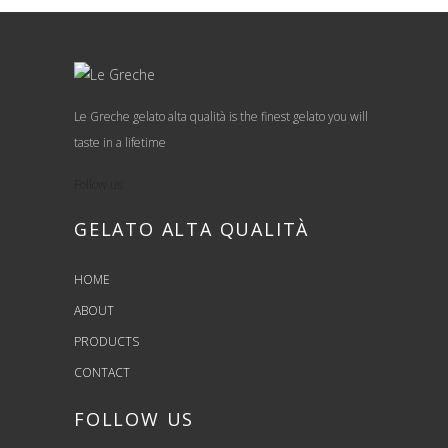
Le Greche gelato alta qualità is the finest gelato you will
taste in a lifetime
Follow us:
GELATO ALTA QUALITÀ
HOME
ABOUT
PRODUCTS
CONTACT
FOLLOW US