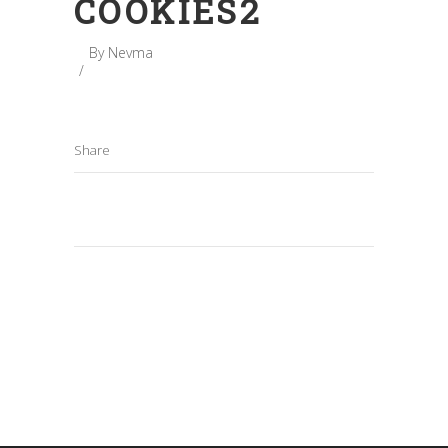
COOKIES2
By
Nevma
Share