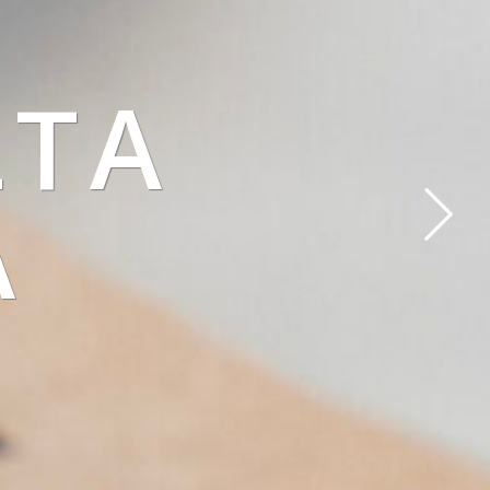
LTA
À