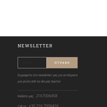
NEWSLETTER
Εγγραφείτε στο newsletter μας για να παίρνετε
μια γεύση από τα νέα μας πρώτοι!
2167006458
Καλέστε μας:
+30 216 7006416
Call us: