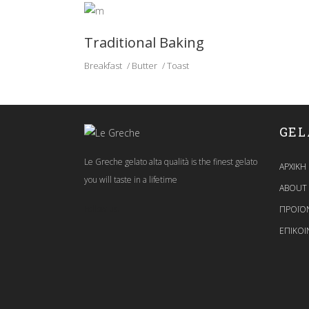
Traditional Baking
Breakfast
Butter
Toast
GEL
Le Greche gelato alta qualità is the finest gelato
ΑΡΧΙΚΗ
you will taste in a lifetime
ABOUT
Follow us:
ΠΡΟΪΟ
ΕΠΙΚΟΙ