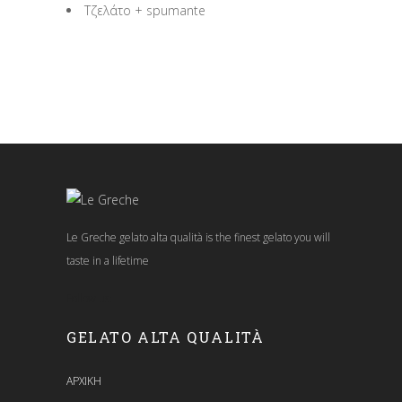
Tζελάτο + spumante
Le Greche gelato alta qualità is the finest gelato you will
taste in a lifetime
Follow us:
GELATO ALTA QUALITÀ
ΑΡΧΙΚΗ