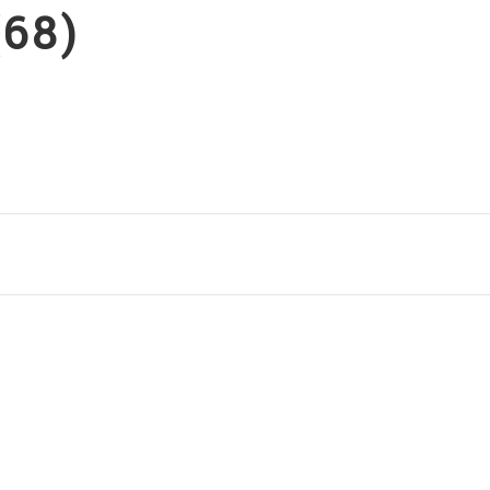
68)
ATO ALTA QUALITÀ
FOLLOW US
CTS
CT